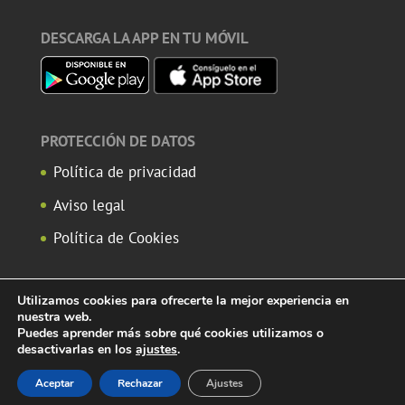
DESCARGA LA APP EN TU MÓVIL
PROTECCIÓN DE DATOS
Política de privacidad
Aviso legal
Política de Cookies
Utilizamos cookies para ofrecerte la mejor experiencia en
nuestra web.
Puedes aprender más sobre qué cookies utilizamos o
desactivarlas en los
ajustes
.
Copyright© 2019 Montejo de la Sierra. Todos los derechos
reservados |
Diseño EDB |
Fotos Julio F. Brun | Luciano P. Montes
Aceptar
Rechazar
Ajustes